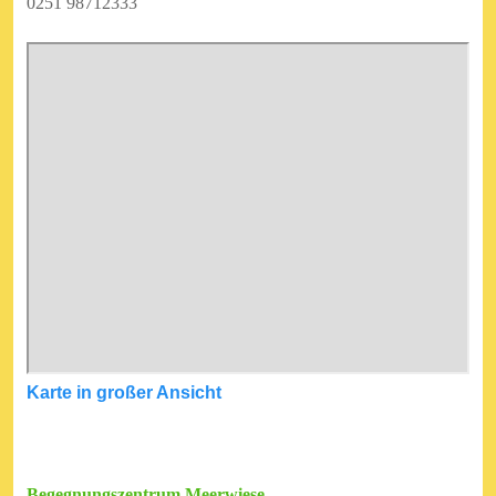
0251 98712333
Karte in großer Ansicht
Begegnungszentrum Meerwiese