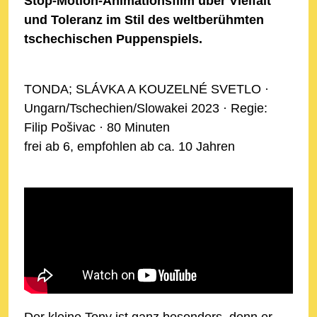
Stop-Motion-Animationsfilm über Vielfalt
und Toleranz im Stil des weltberühmten
tschechischen Puppenspiels.
TONDA; SLÁVKA A KOUZELNÉ SVETLO ·
Ungarn/Tschechien/Slowakei 2023 · Regie:
Filip Pošivac · 80 Minuten
frei ab 6, empfohlen ab ca. 10 Jahren
Der kleine Tony ist ganz besonders, denn er