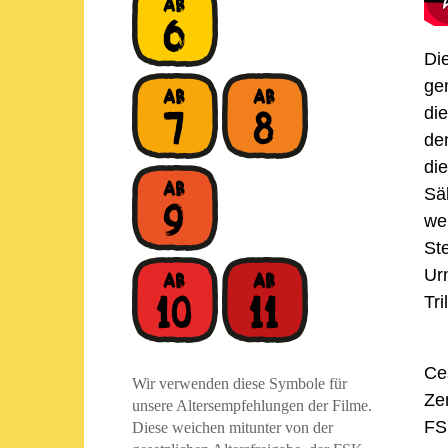
Di
ge
di
de
die
S
ä
we
St
Ur
Tri
Ce
Wir verwenden diese Symbole für
Ze
unsere Altersempfehlungen der Filme.
FS
Diese weichen mitunter von der