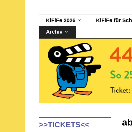
Sehen, staunen, selber machen!
KinderFilmFest 
KiFiFe 2026
KiFiFe für Sc
Archiv
ab
>>TICKETS<<