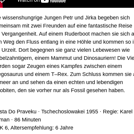
e
wissenshungrige Jungen
Petr und Jirka
begeben sich
meinsam mit zwei Freunden
auf eine
fantastische
Reise
e Vergangenheit.
Auf einem
Ruderboot
machen sie sich a
n Weg
den
Fluss
entlang in eine H
ö
hle und kommen so 
 Urzeit
.
Dort
begegnen
sie
ganz vielen Lebewesen wie
belzahntiger
n
, e
in
em
Mammut und D
i
nosaurier
n!
Die Vie
rden sogar Zeugen eine
s
Kampfes zwischen einem
egosaurus und einem T
–
Rex.
Zum Schluss kommen sie
meer an und sehen da einen echten und lebendigen
lobiten, den sie vorher
nur als Fossil gesehen haben.
sta
Do
Praveku
·
Tschechoslowakei
1955
·
Regie:
Karel
man
·
86
Minuten
K 6, Altersempfehlung: 6 Jahre