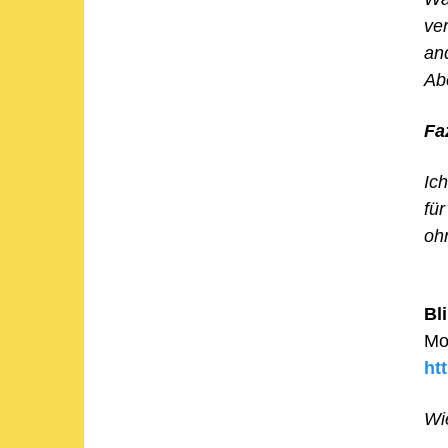
ver
an
Ab
Fa
Ic
fü
ohn
Bl
Mo
ht
Wi