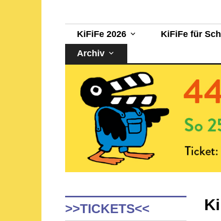
Sehen, staunen, selber machen!
KinderFilmFest 
KiFiFe 2026
KiFiFe für Sc
Archiv
Ki
>>TICKETS<<