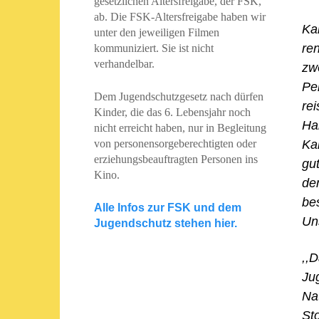
gesetzlichen Altersfreigabe, der FSK,
ab. Die FSK-Altersfreigabe haben wir
Kar
unter den jeweiligen Filmen
re
kommuniziert. Sie ist nicht
verhandelbar.
zw
Pe
Dem Jugendschutzgesetz nach dürfen
re
Kinder, die das 6. Lebensjahr noch
Ha
nicht erreicht haben, nur in Begleitung
Ka
von personensorgeberechtigten oder
erziehungsbeauftragten Personen ins
gut
Kino.
de
be
Alle Infos zur FSK und dem
Un
Jugendschutz stehen hier.
,,
Ju
Na
Sto