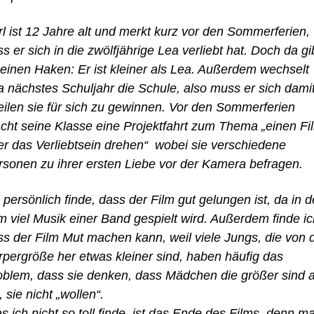
rl ist 12 Jahre alt und merkt kurz vor den Sommerferien,
s er sich in die zwölfjährige Lea verliebt hat. Doch da gi
 einen Haken: Er ist kleiner als Lea. Außerdem wechselt
a nächstes Schuljahr die Schule, also muss er sich dami
eilen sie für sich zu gewinnen. Vor den Sommerferien
cht seine Klasse eine Projektfahrt zum Thema „einen Fi
er das Verliebtsein drehen“ wobei sie verschiedene
rsonen zu ihrer ersten Liebe vor der Kamera befragen.
 persönlich finde, dass der Film gut gelungen ist, da in 
m viel Musik einer Band gespielt wird. Außerdem finde ic
ss der Film Mut machen kann, weil viele Jungs, die von 
rpergröße her etwas kleiner sind, haben häufig das
oblem, dass sie denken, dass Mädchen die größer sind a
, sie nicht „wollen“.
 ich nicht so toll finde, ist das Ende des Films, denn m