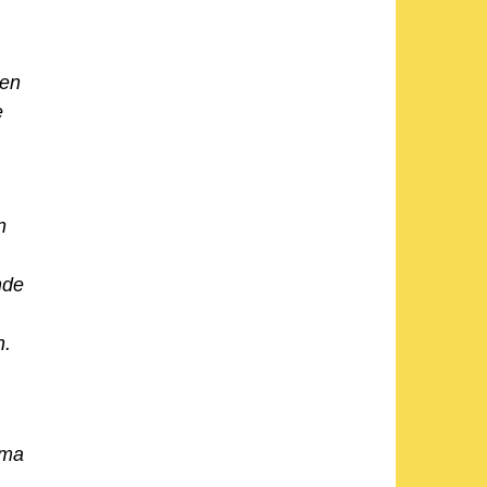
den
e
n
nde
n.
ema