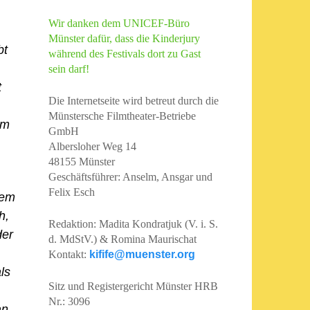
Wir danken dem UNICEF-Büro
Münster dafür, dass die Kinderjury
bt
während des Festivals dort zu Gast
sein darf!
t
Die Internetseite wird betreut durch die
Münstersche Filmtheater-Betriebe
lm
GmbH
Albersloher Weg 14
48155 Münster
Geschäftsführer: Anselm, Ansgar und
Felix Esch
dem
h,
Redaktion: Madita Kondratjuk (V. i. S.
der
d. MdStV.) & Romina Maurischat
Kontakt:
kifife@muenster.org
ls
Sitz und Registergericht Münster HRB
Nr.: 3096
an