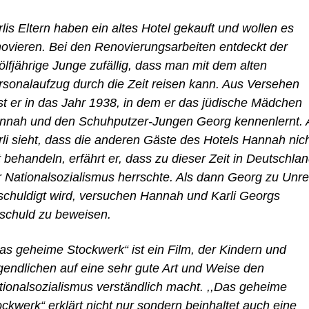
lis Eltern haben ein altes Hotel gekauft und wollen es
novieren. Bei den Renovierungsarbeiten entdeckt der
ölfjährige Junge zufällig, dass man mit dem alten
rsonalaufzug durch die Zeit reisen kann. Aus Versehen
ist er in das Jahr 1938, in dem er das jüdische Mädchen
nnah und den Schuhputzer-Jungen Georg kennenlernt. 
rli sieht, dass die anderen Gäste des Hotels Hannah nic
 behandeln, erfährt er, dass zu dieser Zeit in Deutschla
r Nationalsozialismus herrschte. Als dann Georg zu Unre
schuldigt wird, versuchen Hannah und Karli Georgs
schuld zu beweisen.
Das geheime Stockwerk“ ist ein Film, der Kindern und
gendlichen auf eine sehr gute Art und Weise den
tionalsozialismus verständlich macht. ,,Das geheime
ckwerk“ erklärt nicht nur sondern beinhaltet auch eine