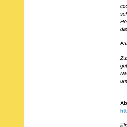
co
se
Ho
das
Fa
Zu
gu
Na
un
Ab
ht
Ei