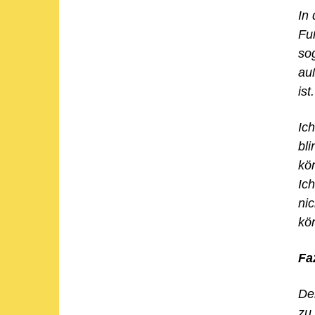
In 
Fu
so
au
ist.
Ich
bl
kö
Ic
nic
kö
Fa
De
zu 