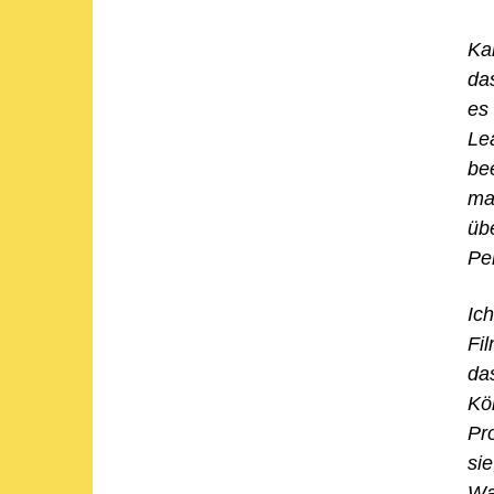
Ka
das
es
Le
be
ma
üb
Pe
Ich
Fil
da
Kö
Pr
sie
Was