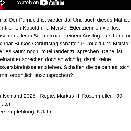
rra! Der Pumuckl ist wieder da! Und auch dieses Mal ist 
m kleinen Kobold und Meister Eder ziemlich viel los:
ischen allerlei Schabernack, einem Ausflug aufs
Land u
chbar Burkes Geburtstag schaffen Pumuckl und Meister
er es kaum noch, miteinander zu sprechen.
Dabei ist
teinander sprechen doch so wichtig, damit keine
ssverständnisse entstehen.
Schaffen die beiden es, sich
nmal ordentlich auszusprechen?
utschland
202
5
·
Regie:
Markus H. Rosenmüller
·
90
nuten
tersempfehlung: 6 Jahre