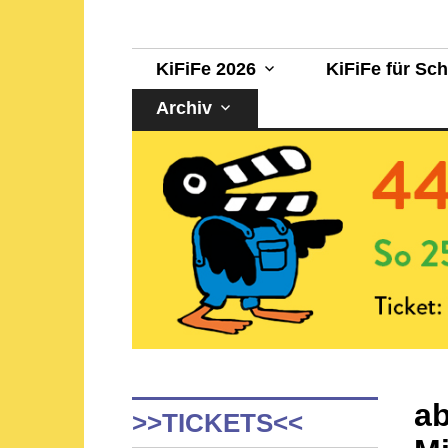
Sehen, staunen, selber machen!
KinderFilmFest 
KiFiFe 2026
KiFiFe für Sc
Archiv
ab
>>TICKETS<<